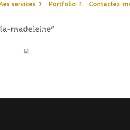
Mes services
Portfolio
Contactez-m
-la-madeleine"